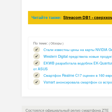
Читайте также:
Streacom DB1 - сверхко
По теме:
( Обзоры )
Стали известны цены на карты NVIDIA G
Western Digital предствила новые проду
EKWB разработала водоблок EK-Quantum
от ASUS
Смартфон Realme C17 оценен в 160 евр
Vsmart анонсировала смартфон со встро
Состоялся официальный релиз смартфона ZTE