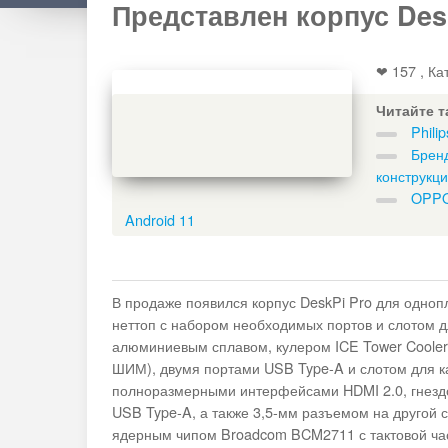
Представлен корпус Desk
❤ 157 , Ка
Читайте т
Phili
Бренд
конструкц
OPPO
Android 11
В продаже появился корпус DeskPi Pro для однопл
неттоп с набором необходимых портов и слотом д
алюминиевым сплавом, кулером ICE Tower Cooler 
ШИМ), двумя портами USB Type-A и слотом для к
полноразмерными интерфейсами HDMI 2.0, гнездо
USB Type-A, а также 3,5-мм разъемом на другой с
ядерным чипом Broadcom BCM2711 с тактовой часто