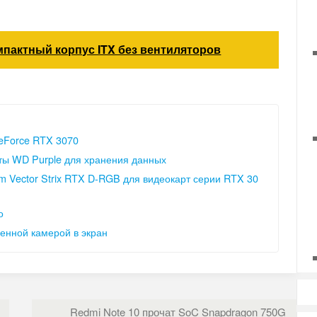
мпактный корпус ITX без вентиляторов
eForce RTX 3070
кты WD Purple для хранения данных
 Vector Strix RTX D-RGB для видеокарт серии RTX 30
о
енной камерой в экран
Redmi Note 10 прочат SoC Snapdragon 750G