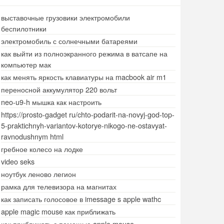
выставочные грузовики электромобили
беспилотники
электромобиль с солнечными батареями
как выйти из полноэкранного режима в ватсапе на
компьютер мак
как менять яркость клавиатуры на macbook air m1
переносной аккумулятор 220 вольт
neo-u9-h мышка как настроить
https://prosto-gadget ru/chto-podarit-na-novyj-god-top-
5-praktichnyh-variantov-kotorye-nikogo-ne-ostavyat-
ravnodushnym html
гребное колесо на лодке
video seks
ноутбук леново легион
рамка для телевизора на магнитах
как записать голосовое в imessage s apple wathc
apple magic mouse как приближать
как приближать с помощью apple mouse