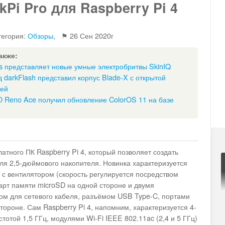
Pi Pro для Raspberry Pi 4
тегория:
Обзоры
, ⚑
26 Сен 2020г
акже:
ps представляет новые умные электробритвы SkinIQ
 darkFlash представил корпус Blade-X с открытой
ией
 Reno Ace получил обновление ColorOS 11 на базе
атного ПК Raspberry Pi 4, который позволяет создать
ля 2,5-дюймового накопителя. Новинка характеризуется
с вентилятором (скорость регулируется посредством
арт памяти microSD на одной стороне и двумя
м для сетевого кабеля, разъёмом USB Type-C, портами
тороне. Сам Raspberry Pi 4, напомним, характеризуется 4-
той 1,5 ГГц, модулями Wi-Fi IEEE 802.11ac (2,4 и 5 ГГц)