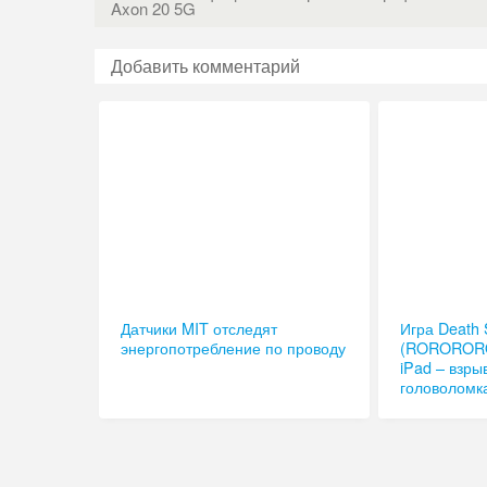
Axon 20 5G
Добавить комментарий
Датчики MIT отследят
Игра Death
энергопотребление по проводу
(RORORORO)
iPad – взры
головоломк