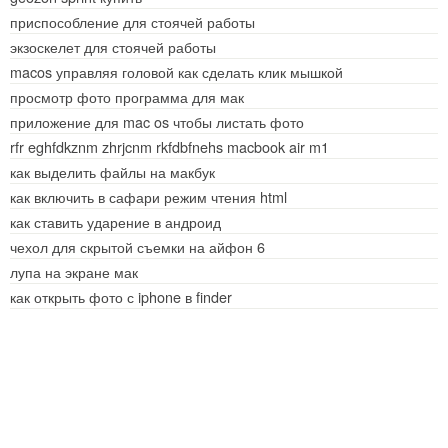
приспособление для стоячей работы
экзоскелет для стоячей работы
macos управляя головой как сделать клик мышкой
просмотр фото программа для мак
приложение для mac os чтобы листать фото
rfr eghfdkznm zhrjcnm rkfdbfnehs macbook air m1
как выделить файлы на макбук
как включить в сафари режим чтения html
как ставить ударение в андроид
чехол для скрытой съемки на айфон 6
лупа на экране мак
как открыть фото с iphone в finder