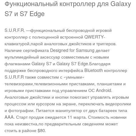
Функциональный контроллер для Galaxy
S7 и S7 Edge
S.U.R.F.R. —функциональный беспроводной игровой
контроллер с полноценной встроенной QWERTY-
клавиатурой,парой аналоговых джойстиков и триггеров.
Наличие сертификата Designed for Samsung делает
мультимедийный аксессуар совместимым с новыми
флагманами Galaxy S7 и Galaxy S7 Edge.Благодаря
поддержке беспроводного интерфейса Bluetooth контроллер
S.U.R.F.R также совместим с «умными»
телевизорами,телевизионными приставками, планшетами и
игровыми приставками под управлением ОС Android.
Аналоговые джойстики и кнопки помогают управлять игровым
процессом или курсором на экране, переключать видеоролики
и фотографии. Питается манипулятор от двух батареек типа
AAA. Старт продаж ожидается 11 марта. Стоимость новинки
пока неизвестна,по предварительным сведениям может
стоить в районе $80.