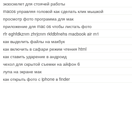
экзоскелет для стоячей работы
macos управляя головой как сделать клик мышкой
просмотр фото программа для мак
приложение для mac os чтобы листать фото
rfr eghfdkznm zhrjcnm rkfdbfnehs macbook air m1
как выделить файлы на макбук
как включить в сафари режим чтения html
как ставить ударение в андроид
чехол для скрытой съемки на айфон 6
лупа на экране мак
как открыть фото с iphone в finder