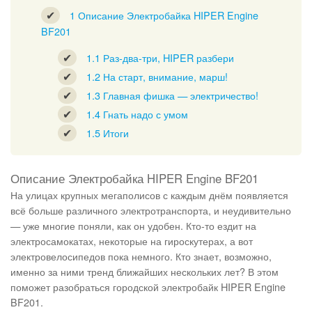
1
Описание Электробайка HIPER Engine
BF201
1.1
Раз-два-три, HIPER разбери
1.2
На старт, внимание, марш!
1.3
Главная фишка — электричество!
1.4
Гнать надо с умом
1.5
Итоги
Описание Электробайка HIPER Engine BF201
На улицах крупных мегаполисов с каждым днём появляется
всё больше различного электротранспорта, и неудивительно
— уже многие поняли, как он удобен. Кто-то ездит на
электросамокатах, некоторые на гироскутерах, а вот
электровелосипедов пока немного. Кто знает, возможно,
именно за ними тренд ближайших нескольких лет? В этом
поможет разобраться городской электробайк HIPER Engine
BF201.