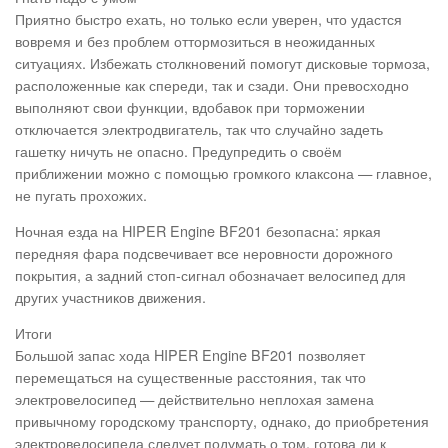
Приятно быстро ехать, но только если уверен, что удастся
вовремя и без проблем оттормозиться в неожиданных
ситуациях. Избежать столкновений помогут дисковые тормоза,
расположенные как спереди, так и сзади. Они превосходно
выполняют свои функции, вдобавок при торможении
отключается электродвигатель, так что случайно задеть
гашетку ничуть не опасно. Предупредить о своём
приближении можно с помощью громкого клаксона — главное,
не пугать прохожих.
Ночная езда на HIPER Engine BF201 безопасна: яркая
передняя фара подсвечивает все неровности дорожного
покрытия, а задний стоп-сигнал обозначает велосипед для
других участников движения.
Итоги
Большой запас хода HIPER Engine BF201 позволяет
перемещаться на существенные расстояния, так что
электровелосипед — действительно неплохая замена
привычному городскому транспорту, однако, до приобретения
электровелосипеда следует подумать о том, готова ли к