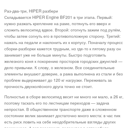
Раз-два-три, HIPER разбери
Складывается HIPER Engine BF201 в три этапа. Первый:
нужно разжать крепление на раме, потянуть его вверх и
сложить велосипед вдвое. Второй: отогнуть зажим под рулём,
чтобы затем согнуть его в противоположную сторону. Третий:
нажать на педали и наклонить их к корпусу. Поначалу процесс
сборки-разборки кажется трудным, но где-то к пятому разу он
занимает уже не больше минуты. Быстро подготовить
железного коня к покорению просторов городских джунглей —
дело привычки. К слову, о железном. Все соединительные
элементы внушают доверие, а рама выполнена из стали и без
проблем выдерживает до 120 кг нагрузки. Переживать за
прочность двухколёсного друга точно не стоит.
Полностью в сборе велосипед весит ни много ни мало, а 26 кг,
поэтому таскать его по лестницам переходов — задача
непростая. В общественном транспорте даже в сложенном
состоянии велик занимает достаточно много места: в час пик
есть риск ловить на себе неодобрительные взгляды других
пассажиров. А вот перевозить велосипед в автомобиле