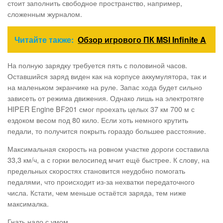
стоит заполнить свободное пространство, например,
сложенным журналом.
Читайте также:
Обзор игрового ПК MSI Infinite A
На полную зарядку требуется пять с половиной часов.
Оставшийся заряд виден как на корпусе аккумулятора, так и
на маленьком экранчике на руле. Запас хода будет сильно
зависеть от режима движения. Однако лишь на электротяге
HIPER Engine BF201 смог проехать целых 37 км 700 м с
ездоком весом под 80 кило. Если хоть немного крутить
педали, то получится покрыть гораздо большее расстояние.
Максимальная скорость на ровном участке дороги составила
33,3 км/ч, а с горки велосипед мчит ещё быстрее. К слову, на
предельных скоростях становится неудобно помогать
педалями, что происходит из-за нехватки передаточного
числа. Кстати, чем меньше остаётся заряда, тем ниже
максималка.
Гнать надо с умом