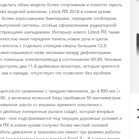
сделать облик модели более спортивным и помогло скрыть
тво моделей компании, Lexus RX 2016 в новом кузове
м более агрессивными бамперами, передним спойлером,
выпускной системы, особым оформлением радиаторной
тствующими шильдиками. Интерьер нового Lexus RX также
олностью иная передняя панель,новые руль и щиток
 консоль с отдельно стоящим сверху большим 12,3-
азместившимися ниже часиками между дефлекторами
 с помощью электропривода в соотношении 60:40, боковые
доступны два 11,6-дюймовых монитора, которые крепятся
как и прежде, отсутствует,что позволяет без проблем
выросла,по сравнению с предшественником, до 4 890 мм (+
1 690, а величина колесной базы прибавила 50 миллиметров
ированное шасси от машины прежнего поколения с
и двойные поперечные рычаги сзади), которая впервые
ми –они подстраиваются под текущие дорожные условия и
s RX в новом кузове получил более жесткий силовой
боты двигателя и трансмиссии имеют три режима работы:
port предусмотрен еще и вариант Sport S+. В первое время