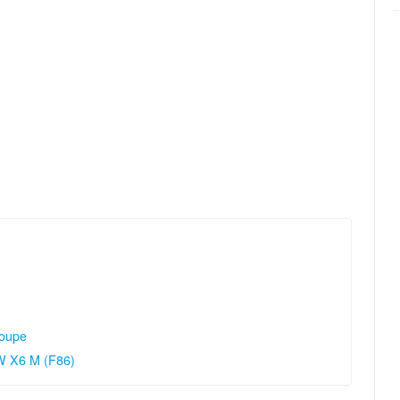
oupe
W X6 M (F86)