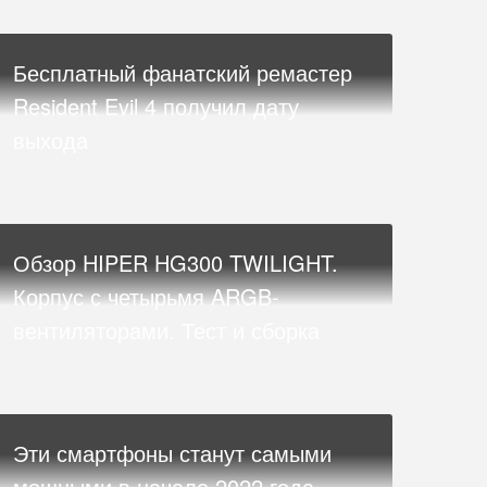
Бесплатный фанатский ремастер
Resident Evil 4 получил дату
выхода
Обзор HIPER HG300 TWILIGHT.
Корпус с четырьмя ARGB-
вентиляторами. Тест и сборка
Эти смартфоны станут самыми
мощными в начале 2022 года