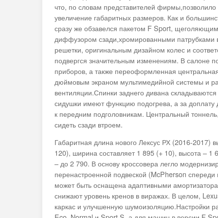
что, по словам представителей фирмы,позволило 
увеличение габаритных размеров. Как и большинс
сразу же обзавелся пакетом F Sport, щеголяющи
диффузором сзади,хромированными патрубками 
решетки, оригинальным дизайном колес и соотве
подвергся значительным изменениям. В салоне п
приборов, а также переоформленная центральная
дюймовым экраном мультимедийной системы и р
вентиляции.Спинки заднего дивана складываются
сидушки имеют функцию подогрева, а за доплату 
к передним подголовникам. Центральный тоннель, 
сидеть сзади втроем.
Габаритная длина нового Лексус РХ (2016-2017) 
120), ширина составляет 1 895 (+ 10), высота – 
– до 2 790. В основу кроссовера легло модерниз
перенастроенной подвеской (McPherson спереди 
может быть оснащена адаптивными амортизатора
снижают уровень кренов в виражах. В целом, Lexu
каркас и улучшенную шумоизоляцию.Настройки ра
Eco, Normal и Sport S, а для машин в версии F S