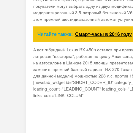
покупатели могут выбрать одну из двух модифика
модернизированный 3,5-литровый бензиновый V6, 
этом прежний шестидиапазонный автомат уступил
Читайте также:
Смарт-часы в 2016 году
А вот гибридный Lexus RX 450h остался при прежн
литровая “шестерка”, работая по циклу Аткинсона
на автосалоне в Шанхае 2015 японцы презентова
заменить прежний базовый вариант RX 270.Такая
для данной модели) мощностью 228 л.с. против 1
[newstab_widget id=”SHORT_CODER_ID” categor
leading_count=”LEADING_COUNT” leading_cols=”
links_cols=”LINK_COLUM”]