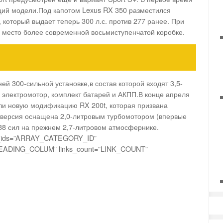
ций модели.Под капотом Lexus RX 350 разместился
который выдает теперь 300 л.с. против 277 ранее. При
 место более современной восьмиступенчатой коробке.
ей 300-сильной установке,в состав которой входят 3,5-
, электромотор, комплект батарей и АКПП.В конце апреля
ли новую модификацию RX 200t, которая призвана
 версия оснащена 2,0-литровым турбомотором (впервые
88 сил на прежнем 2,7-литровом атмосфернике.
y_ids=”ARRAY_CATEGORY_ID”
LEADING_COLUM” links_count=”LINK_COUNT”