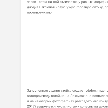
часов –сетка на ней отличается у разных модифик
диодная,включая новую узкую головную оптику, о
противотуманки.
Зачерненная задняя стойка создает эффект пар
автопроизводителей,но на Лексусах оно появило
и на некоторых фотографиях разглядеть его конту
2017) выделяется мускулистыми колесными арками