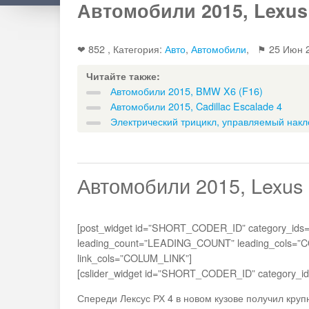
Автомобили 2015, Lexus
❤ 852 , Категория:
Авто
,
Автомобили
, ⚑
25 Июн 
Читайте также:
Автомобили 2015, BMW X6 (F16)
Автомобили 2015, Cadillac Escalade 4
Электрический трицикл, управляемый нак
Автомобили 2015, Lexus
[post_widget id=”SHORT_CODER_ID” category_i
leading_count=”LEADING_COUNT” leading_cols=”
link_cols=”COLUM_LINK”]
[cslider_widget id=”SHORT_CODER_ID” category
Спереди Лексус РХ 4 в новом кузове получил кру