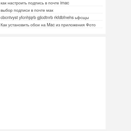
как настроить подпись в почте imac
выбор подписи в почте мак
cbcntvyst yfcnhjqrb gjlcdtnrb rkfdbfnehs ьфсщы
Как установить обои на Mac из приложения Фото