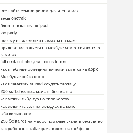
гже найти ссылки режим для чтен я мак
весы onetrak
блокнот в клетку на ipad
ion party
почему в пиложении шахматы на маке
приложение записки на макбуке чем отличаются от
заметок
full deck solitaire для macos torrent
как в таблице объединитьячейки заметки на apple
Мак бук линейка фото
как в заметках га ipad сохдпть таблицу
250 solitaires mac скачать бесплатно
как включить 3д тур на эппл картах
как включить звук на вкладках на маке
жби кольцо дом
250 Solitaires на мак ос ломаные скачать бесплатно
как работать с таблицами в заметках айфона