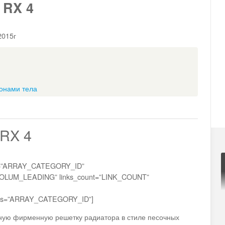
 RX 4
2015г
лонами тела
 RX 4
ds=”ARRAY_CATEGORY_ID”
COLUM_LEADING” links_count=”LINK_COUNT”
_ids=”ARRAY_CATEGORY_ID”]
пную фирменную решетку радиатора в стиле песочных