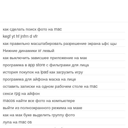
как сделать поиск фото на mac
kegf yt hf jnfrn d vfr
как правильно масштабировать разрешение экрана ьфс щы
Нижние динамики xr левый
как выключить зависшее приложение на мак
программа в app store с фильтрами для лица
история покупок на ipad как загрузить игру
программа для айфона маска на лице
оставить записки на одном рабочем столе на mac
секси rpg на айфон
macos найти все фото на компьютере
выйти из полноэкранного режима на маке
как на мак буке выделить группу фото
лупа на mac os