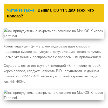
Читайте также:
Вышла iOS 11.3 для всех: что
нового?
Жмем клавишу «
» – эта команда закрывает список и
q
переводит курсор на пустую строку, система готова получить
новые указания и расправиться с проблемным приложением.
Осуществляется это звучной командой «
», после которой,
kill
через пробел, следует написать PID нарушителя. В данном
случае это Viber и 403, поэтому итоговый вариант выглядит
как «kill 403».