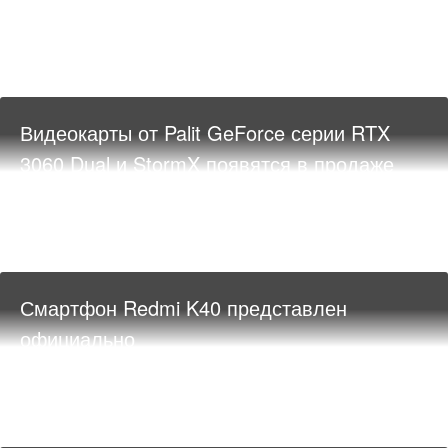
Видеокарты от Palit GeForce серии RTX
3060 Dual и StormX появятся в продаже
Смартфон Redmi K40 представлен
официально